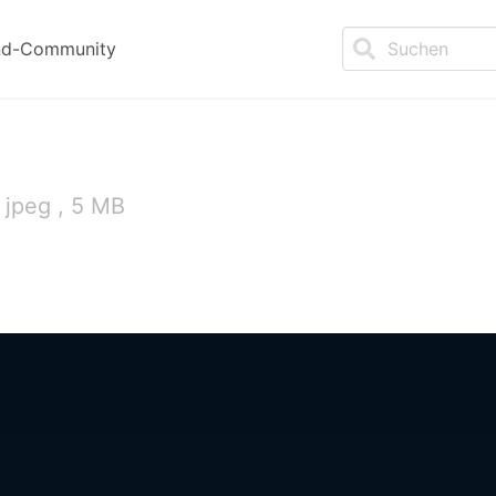
nd-Community
 jpeg , 5 MB