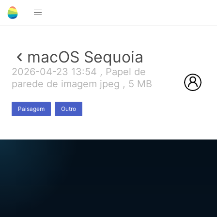
macOS Sequoia
2026-04-23 13:54 , Papel de
parede de imagem jpeg , 5 MB
Paisagem
Outro