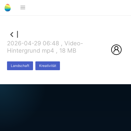
l
2026-04-29 06:48 , Video-
Hintergrund mp4 , 18 MB
Landschaft
Kreativität