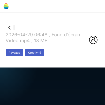
l
2026-04-29 06:48 , Fond d'écran
Video mp4 , 18 MB
Paysage
Créativité