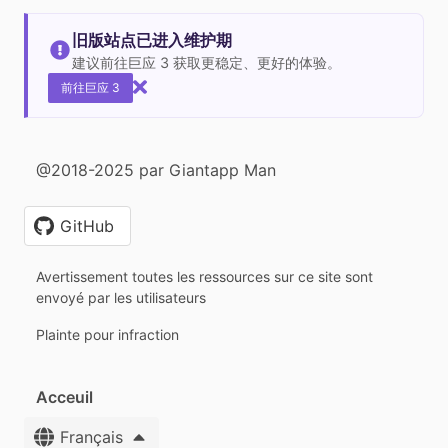
旧版站点已进入维护期
建议前往巨应 3 获取更稳定、更好的体验。
前往巨应 3
@2018-2025 par Giantapp Man
GitHub
Avertissement toutes les ressources sur ce site sont
envoyé par les utilisateurs
Plainte pour infraction
Acceuil
Français