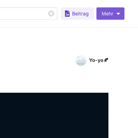
Beitrag
Mehr
Yo-yo🍂