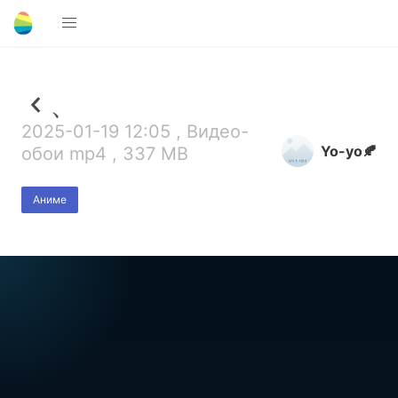
、
2025-01-19 12:05 , Видео-
Yo-yo🍂
обои mp4 , 337 MB
Аниме