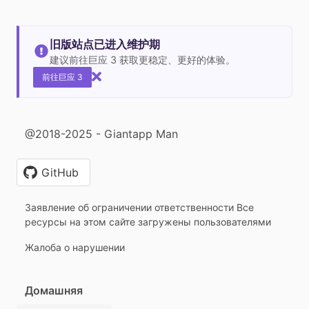
旧版站点已进入维护期
建议前往巨应 3 获取更稳定、更好的体验。
前往巨应 3
@2018-2025 - Giantapp Man
GitHub
Заявление об ограничении ответственности Все
ресурсы на этом сайте загружены пользователями
Жалоба о нарушении
Домашняя