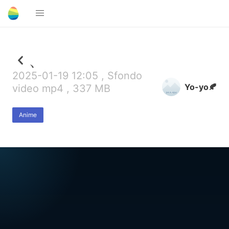
、
2025-01-19 12:05 , Sfondo
Yo-yo🍂
video mp4 , 337 MB
Anime