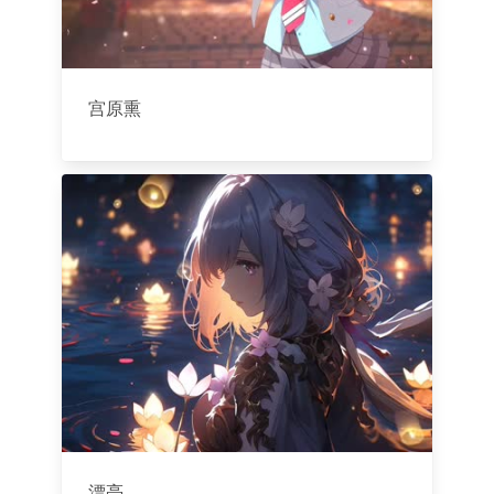
宫原熏
漂亮