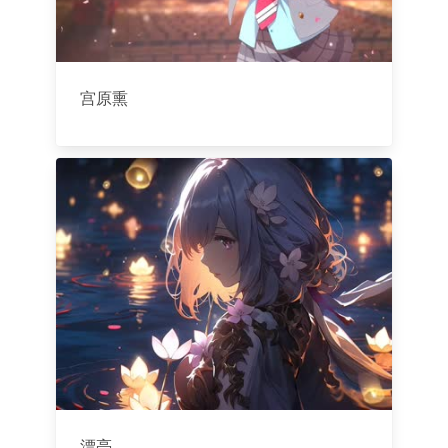
宫原熏
漂亮