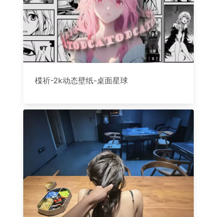
楪祈-2k动态壁纸-桌面星球