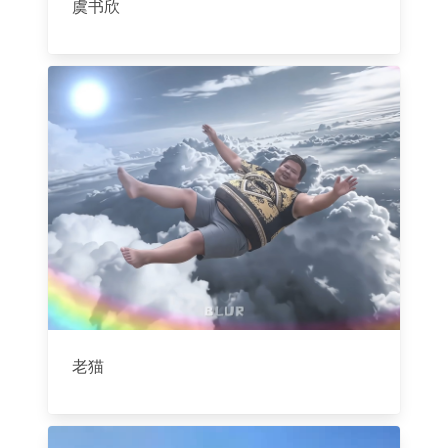
虞书欣
老猫