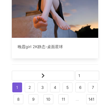
晚霞girl 2K静态-桌面星球
1
2
3
4
5
6
7
8
9
10
11
…
141