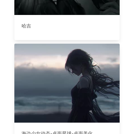
哈吉
海边少女动态-桌面星球-桌面美化