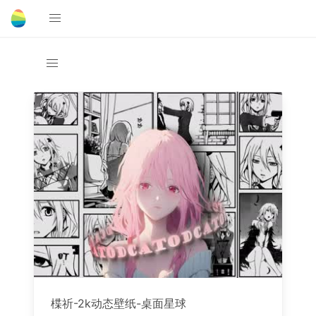
楪祈-2k动态壁纸-桌面星球