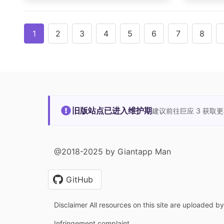
1
2
3
4
5
6
7
8
旧版站点已进入维护期
建议前往巨应 3 获取
@2018-2025 by Giantapp Man
GitHub
Disclaimer All resources on this site are uploaded b
Infringement complaint