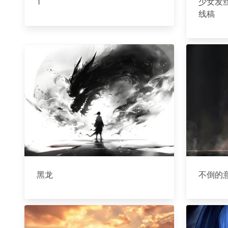
1
少女发丝
线稿
黑龙
不倒的