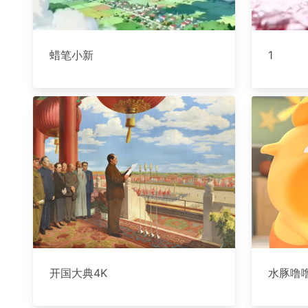
蜡笔小新
1
开国大典4K
水豚噜