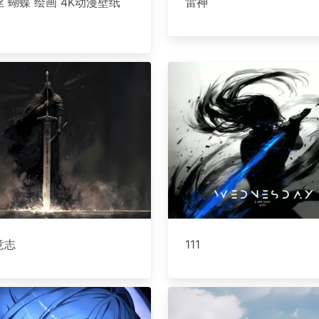
 蝴蝶 绘画 4K动漫壁纸
雷神
意志
111