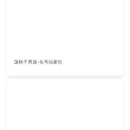
荡秋千男孩-头号玩家社