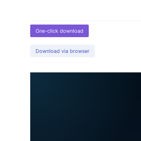
One-click download
Download via browser