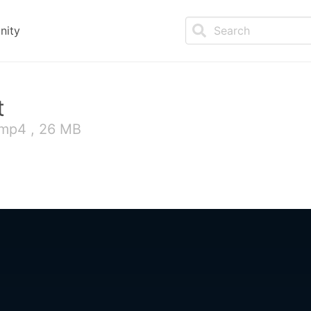
nity
t
 mp4 , 26 MB