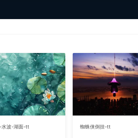
-水波-湖面-tt
蜘蛛侠倒挂-tt