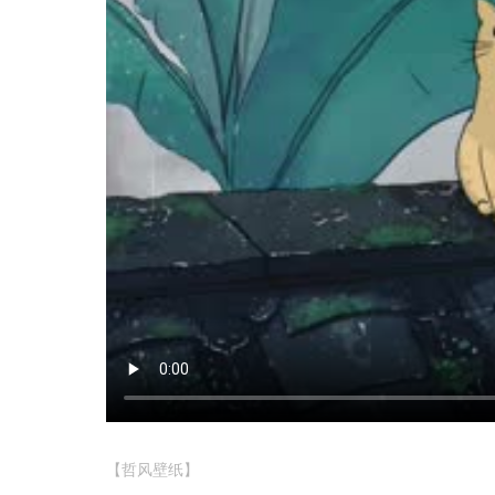
【哲风壁纸】