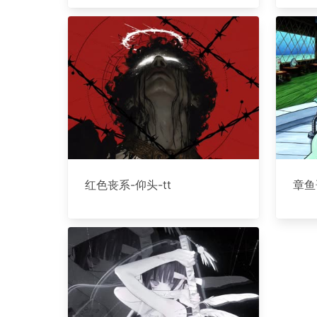
红色丧系-仰头-tt
章鱼