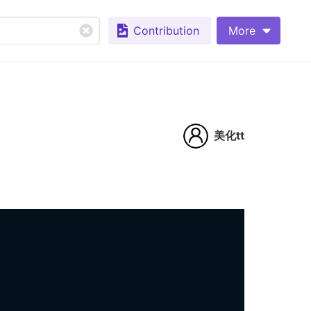
Contribution
More
美化tt