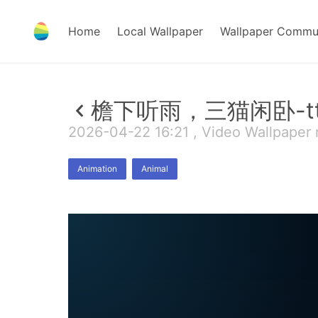
Home
Local Wallpaper
Wallpaper Commu
檐下听雨，三猫闲卧-t
2026-04-22 16:21 , Video Wallpaper
Animation
Animal