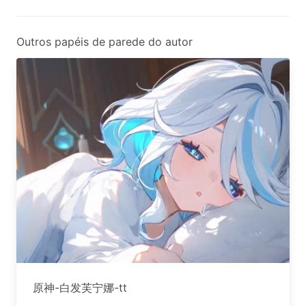
Outros papéis de parede do autor
原神-白发芙宁娜-tt