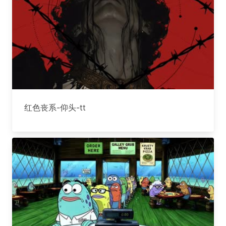
红色丧系-仰头-tt