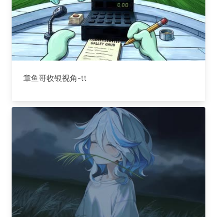
章鱼哥收银视角-tt