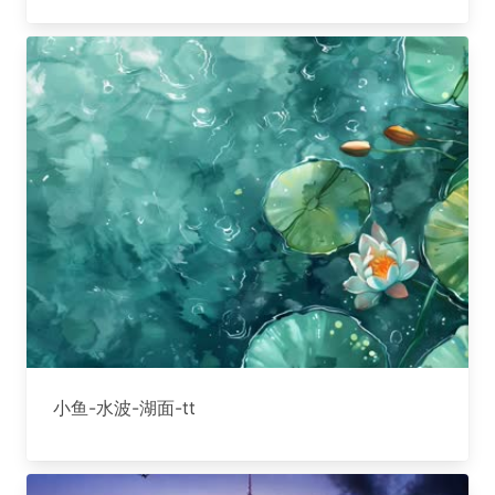
小鱼-水波-湖面-tt