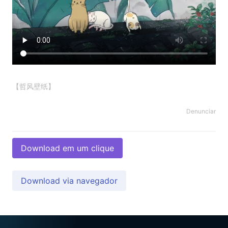
【哲风壁纸】
Denunciar
Download em um clique
Download via navegador