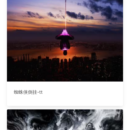
蜘蛛侠倒挂-tt