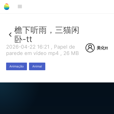
檐下听雨，三猫闲
卧-tt
2026-04-22 16:21 , Papel de
美化tt
parede em vídeo mp4 , 26 MB
Animação
Animal