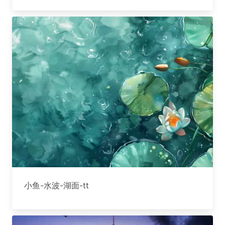
小鱼-水波-湖面-tt