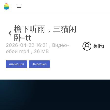
檐下听雨，三猫闲
卧-tt
2026-04-22 16:21 , Видео-
美化tt
обои mp4 , 26 MB
Анимация
Животное