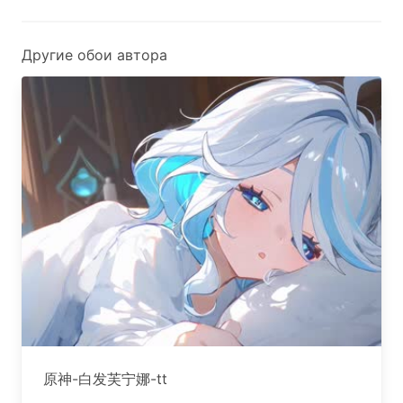
Другие обои автора
原神-白发芙宁娜-tt