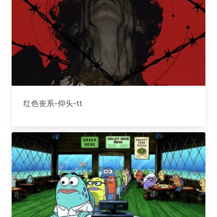
红色丧系-仰头-tt