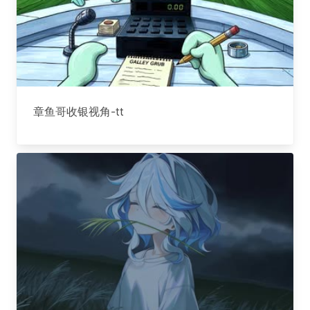
章鱼哥收银视角-tt