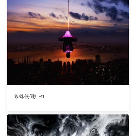
蜘蛛侠倒挂-tt