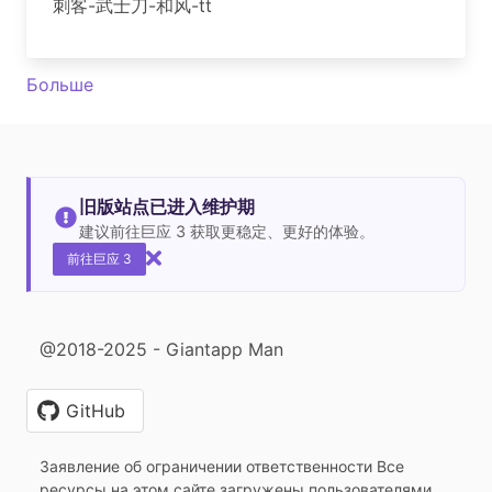
刺客-武士刀-和风-tt
Больше
旧版站点已进入维护期
建议前往巨应 3 获取更稳定、更好的体验。
前往巨应 3
@2018-2025 - Giantapp Man
GitHub
Заявление об ограничении ответственности Все
ресурсы на этом сайте загружены пользователями