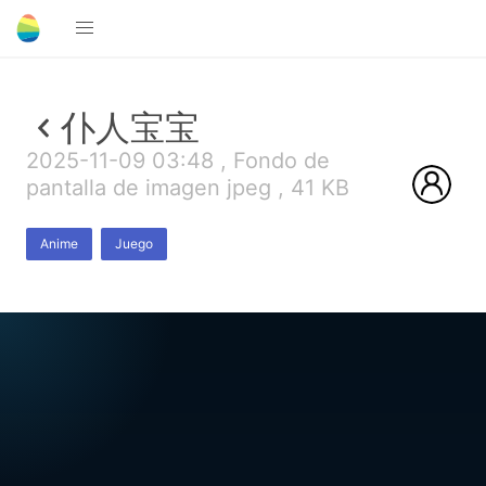
仆人宝宝
2025-11-09 03:48 , Fondo de
pantalla de imagen jpeg , 41 KB
Anime
Juego