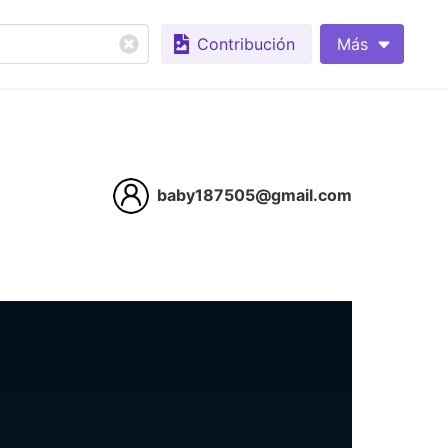
Contribución
Más
baby187505@gmail.com