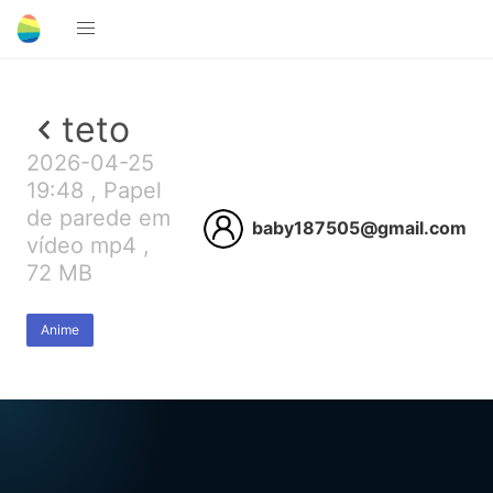
teto
2026-04-25
19:48 , Papel
de parede em
baby187505@gmail.com
vídeo mp4 ,
72 MB
Anime