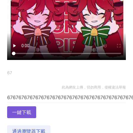
67
此為網友上傳，切勿商用，侵權違法舉報
一鍵下載
通過瀏覽器下載