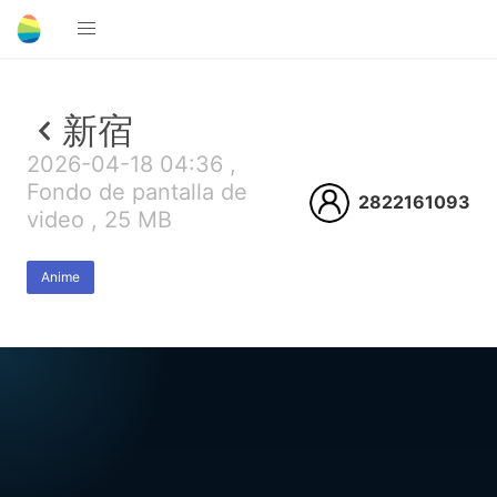
新宿
2026-04-18 04:36 ,
Fondo de pantalla de
2822161093
video , 25 MB
Anime