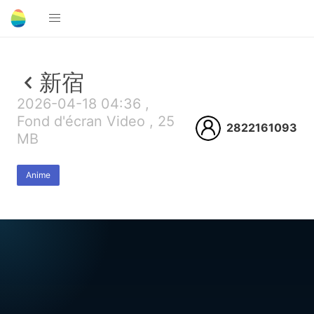
新宿
2026-04-18 04:36 ,
Fond d'écran Video , 25
2822161093
MB
Anime