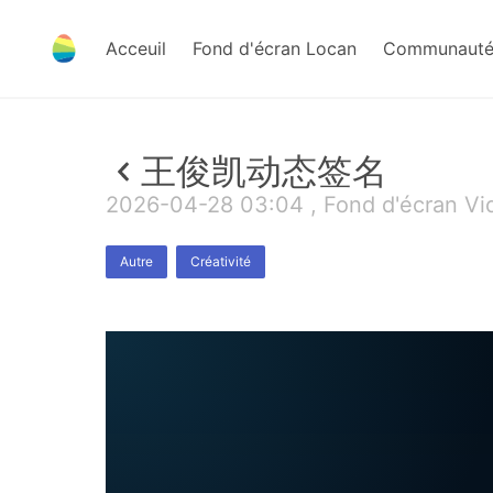
Acceuil
Fond d'écran Locan
Communauté 
王俊凯动态签名
2026-04-28 03:04 , Fond d'écran Vi
Autre
Créativité