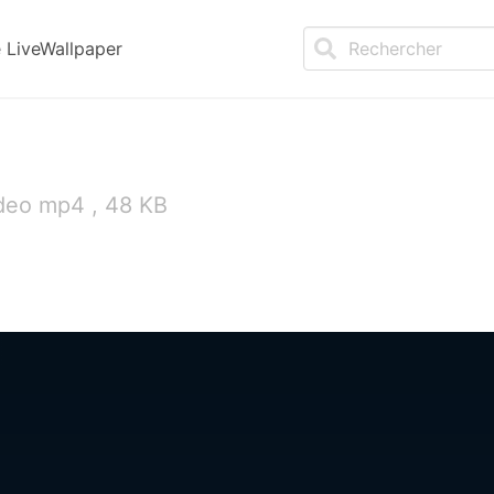
LiveWallpaper
deo mp4 , 48 KB