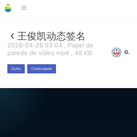
王俊凯动态签名
2026-04-28 03:04 , Papel de
G.
parede de vídeo mp4 , 48 KB
Outro
Criatividade