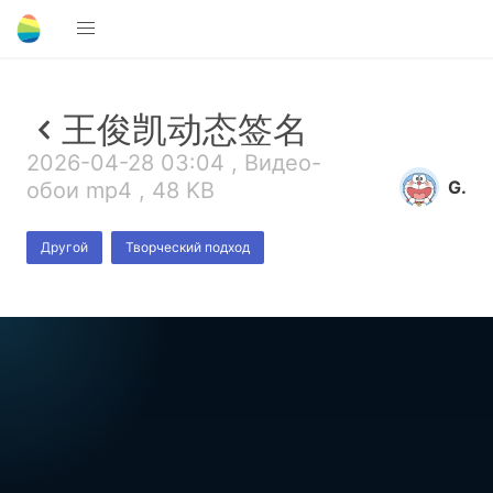
王俊凯动态签名
2026-04-28 03:04 , Видео-
G.
обои mp4 , 48 KB
Другой
Творческий подход