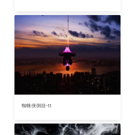
蜘蛛侠倒挂-tt