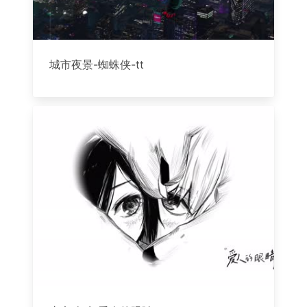
城市夜景-蜘蛛侠-tt