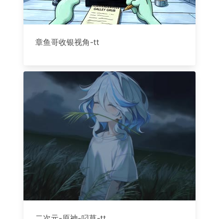
章鱼哥收银视角-tt
二次元-原神-叼草-tt