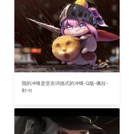
我的冲锋是堂吉诃德式的冲锋-Q版-佩拉-
剑-tt