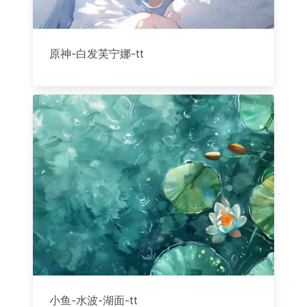
原神-白发芙宁娜-tt
小鱼-水波-湖面-tt