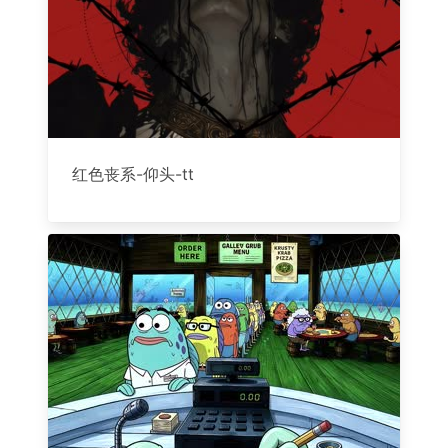
红色丧系-仰头-tt