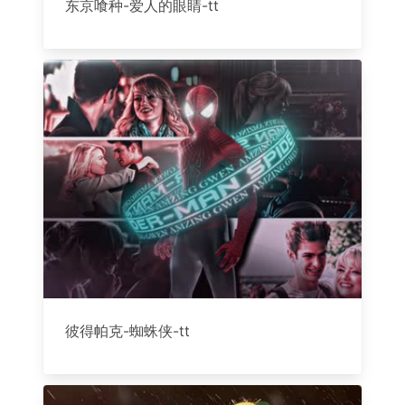
东京喰种-爱人的眼睛-tt
彼得帕克-蜘蛛侠-tt