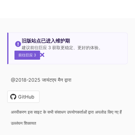
旧版站点已进入维护期
建议前往巨应 3 获取更稳定、更好的体验。
前往巨应 3
@2018-2025 जायंटएप मैन द्वारा
GitHub
अस्वीकरण इस साइट के सभी संसाधन उपयोगकर्ताओं द्वारा अपलोड किए गए हैं
उल्लंघन शिकायत