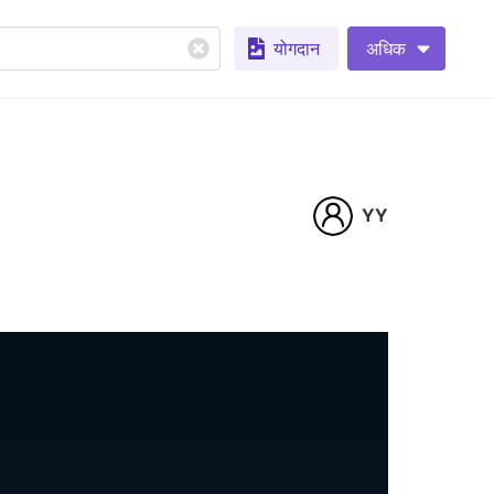
योगदान
अधिक
YY