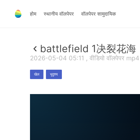
होम
स्थानीय वॉलपेपर
वॉलपेपर सामुदायिक
battlefield 1决裂花海
2026-05-04 05:11 , वीडियो वॉलपेपर mp
खेल
भूदृश्य