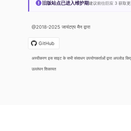
旧版站点已进入维护期
建议前往巨应 3 获取
@2018-2025 जायंटएप मैन द्वारा
GitHub
अस्वीकरण इस साइट के सभी संसाधन उपयोगकर्ताओं द्वारा अपलोड किए 
उल्लंघन शिकायत