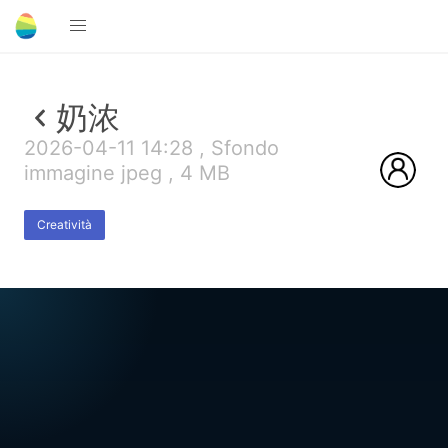
奶浓
2026-04-11 14:28 , Sfondo
immagine jpeg , 4 MB
Creatività