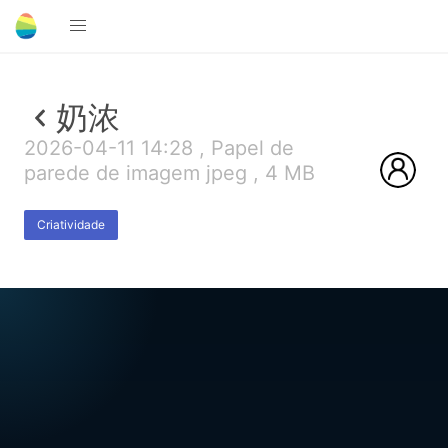
奶浓
2026-04-11 14:28 , Papel de
parede de imagem jpeg , 4 MB
Criatividade