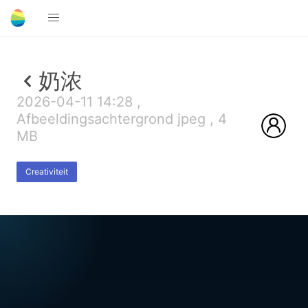
奶浓
2026-04-11 14:28 ,
Afbeeldingsachtergrond jpeg , 4
MB
Creativiteit