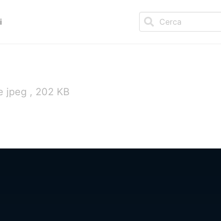
i
 jpeg , 202 KB