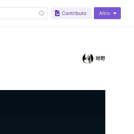
Contributo
Altro
咩野