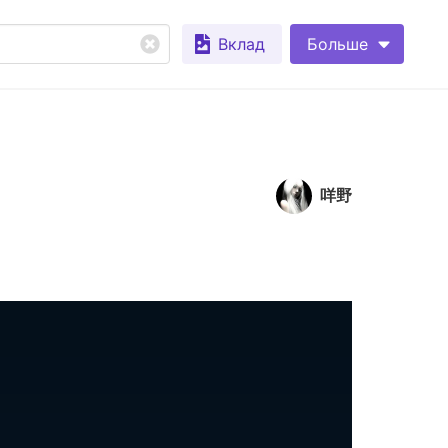
Вклад
Больше
咩野