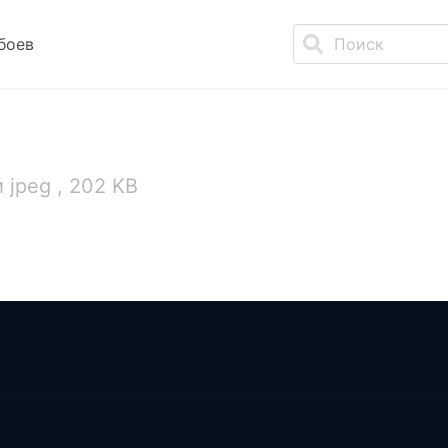
боев
 jpeg , 202 KB