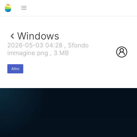
Windows
2026-05-03 04:28 , Sfondo
immagine png , 3 MB
Altro