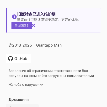
旧版站点已进入维护期
建议前往巨应 3 获取更稳定、更好的体验。
前往巨应 3
@2018-2025 - Giantapp Man
GitHub
Заявление об ограничении ответственности Все
ресурсы на этом сайте загружены пользователями
Жалоба о нарушении
Домашняя