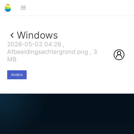
Windows
2026-05-03 04:28 ,
Afbeeldingsachtergrond png , 3
MB
Anders