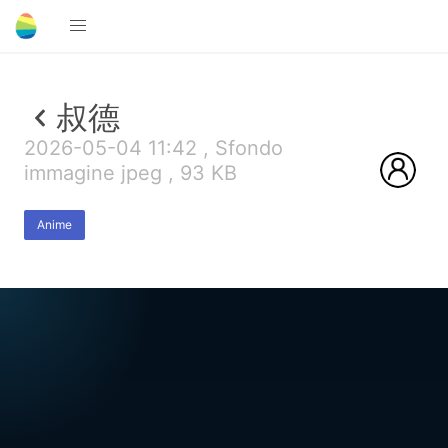
叔德
2026-05-04 11:42 , Sfondo
immagine jpeg , 93 KB
Anime