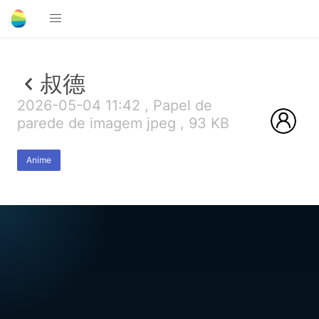
叔德
2026-05-04 11:42 , Papel de
parede de imagem jpeg , 93 KB
Anime