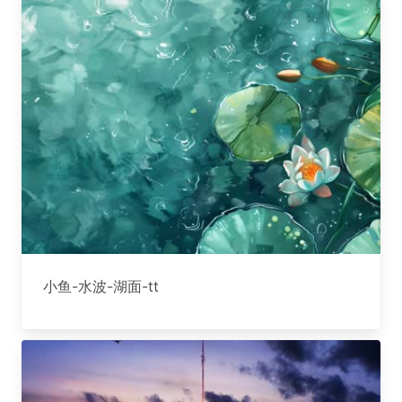
小鱼-水波-湖面-tt