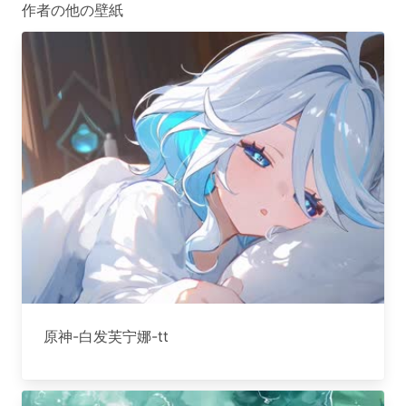
作者の他の壁紙
原神-白发芙宁娜-tt