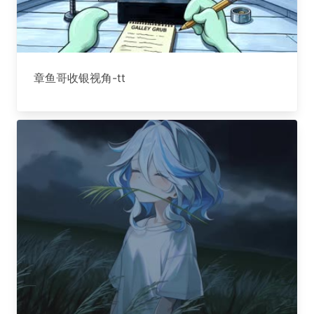
章鱼哥收银视角-tt