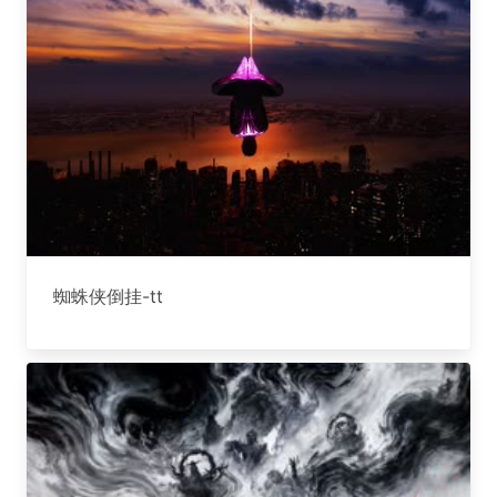
蜘蛛侠倒挂-tt