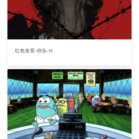
红色丧系-仰头-tt