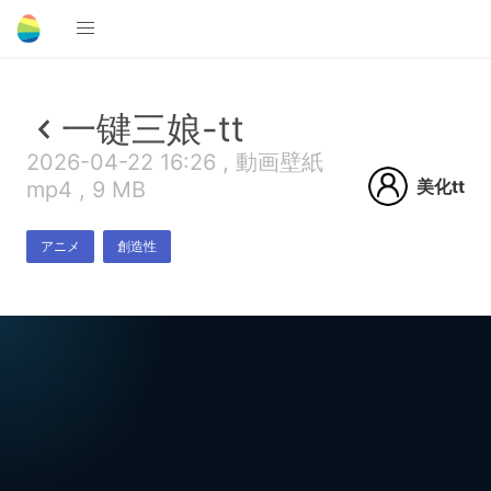
一键三娘-tt
2026-04-22 16:26 , 動画壁紙
美化tt
mp4 , 9 MB
アニメ
創造性