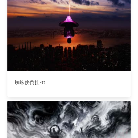
蜘蛛侠倒挂-tt