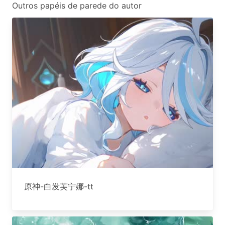
Outros papéis de parede do autor
原神-白发芙宁娜-tt