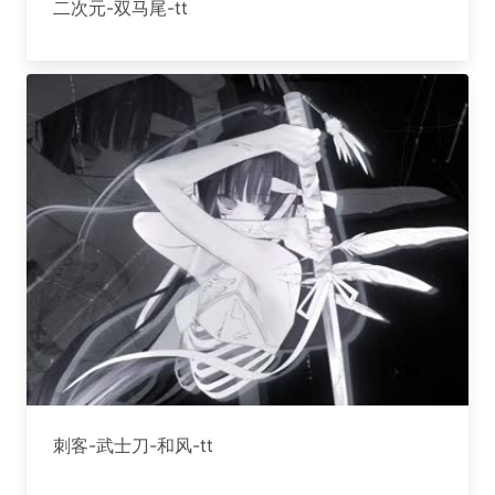
二次元-双马尾-tt
刺客-武士刀-和风-tt