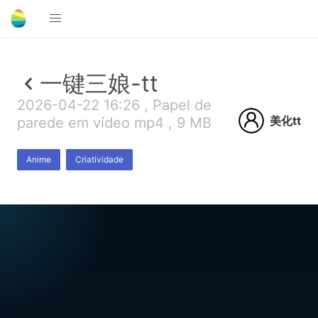
一键三娘-tt
2026-04-22 16:26 , Papel de
美化tt
parede em vídeo mp4 , 9 MB
Anime
Criatividade