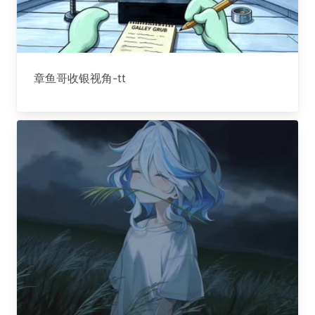
章鱼哥收银视角-tt