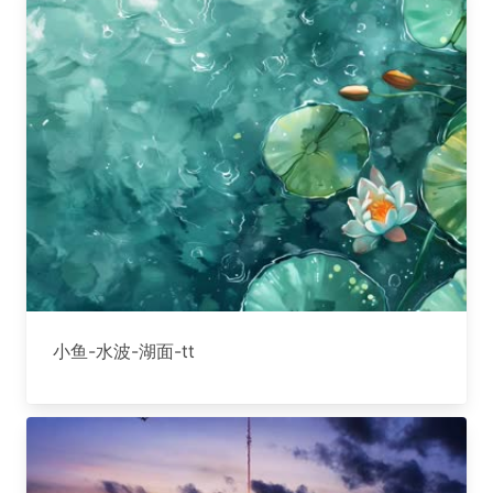
小鱼-水波-湖面-tt