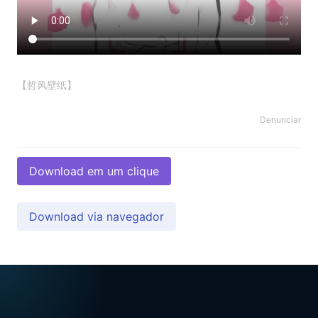
【哲风壁纸】
Denunciar
Download em um clique
Download via navegador