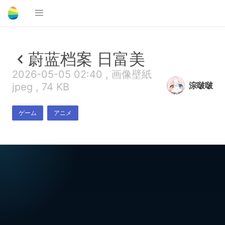
蔚蓝档案 日富美
2026-05-05 02:40 , 画像壁紙
淙啵啵
jpeg , 74 KB
ゲーム
アニメ