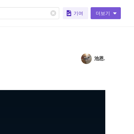
기여
더보기
池恩.