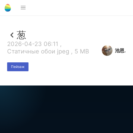
葱
2026-04-23 06:11 ,
池恩.
Статичные обои jpeg , 5 MB
Пейзаж