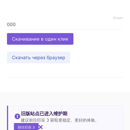
Отчет
Скачивание в один клик
Скачать через браузер
旧版站点已进入维护期
建议前往巨应 3 获取更稳定、更好的体验。
前往巨应 3