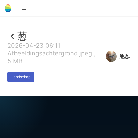
葱
2026-04-23 06:11 ,
Afbeeldingsachtergrond jpeg ,
池恩.
5 MB
Landschap