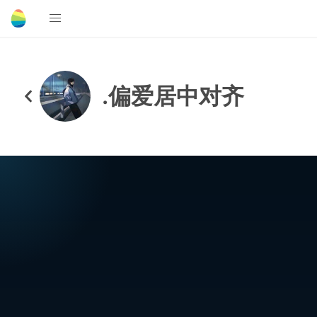
.偏爱居中对齐