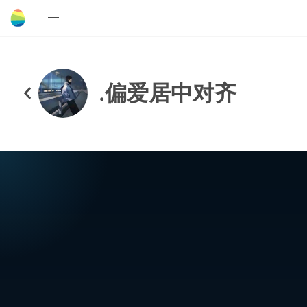
.偏爱居中对齐