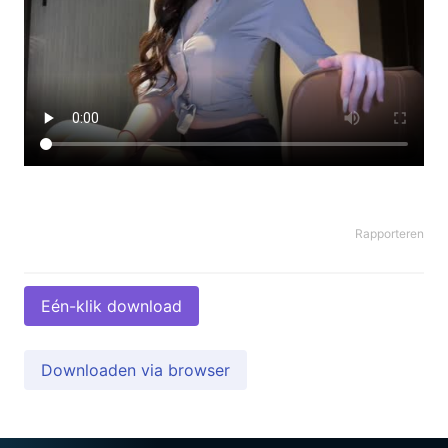
Rapporteren
Eén-klik download
Downloaden via browser