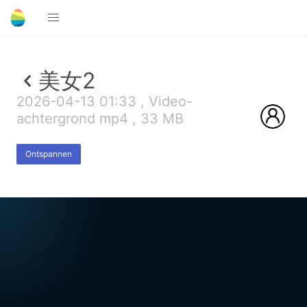
美女2
2026-04-13 01:33 , Video-
achtergrond mp4 , 33 MB
Ontspannen