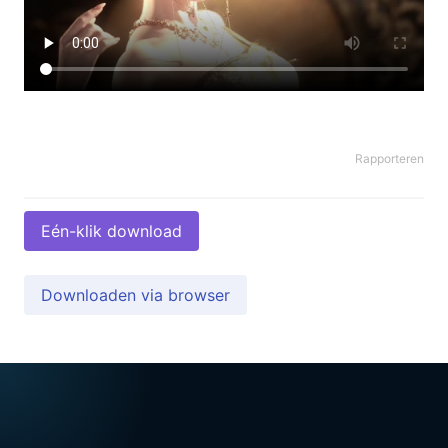
Rapporteren
Eén-klik download
Downloaden via browser