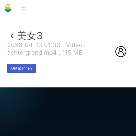
美女3
2026-04-13 01:33 , Video-
achtergrond mp4 , 115 MB
Ontspannen