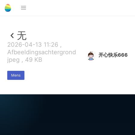
无
2026-04-13 11:26 ,
Afbeeldingsachtergrond
开心快乐666
jpeg , 49 KB
Mens