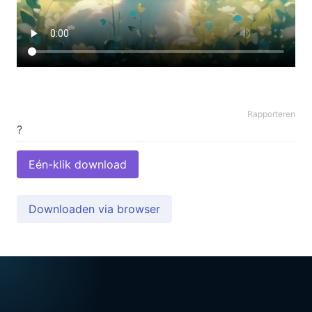
Rapporteren
Eén-klik download
Downloaden via browser